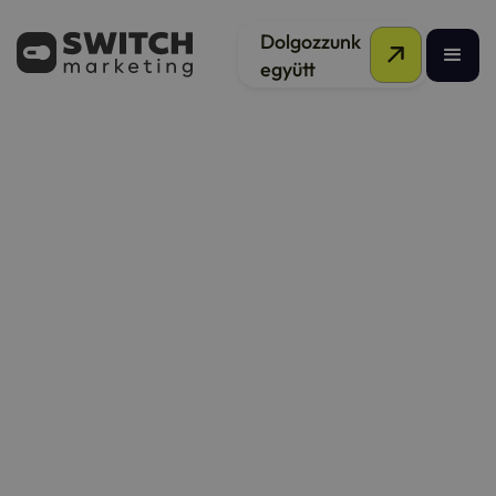
Short form videók
Dolgozzunk
együtt
Home
1