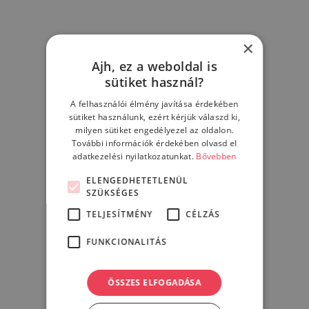
Do you need any help?
×
Ajh, ez a weboldal is
+1 (555) 143-0000
sütiket használ?
support@uxfinity.com
A felhasználói élmény javítása érdekében
sütiket használunk, ezért kérjük válaszd ki,
Appointment
milyen sütiket engedélyezel az oldalon.
További információk érdekében olvasd el
adatkezelési nyilatkozatunkat.
Bővebben
ELENGEDHETETLENÜL
SZÜKSÉGES
CASE STUDIES
TELJESÍTMÉNY
CÉLZÁS
Audit & Assurance
FUNKCIONALITÁS
DOWNLOAD (2.5 MB)
ÖSSZES ELFOGADÁSA